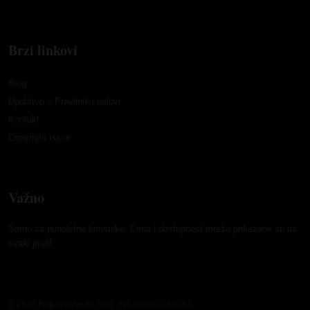
Brzi linkovi
Blog
Uputstvo – Pravilnik i uslovi
Kontakt
Copyright issue
Važno
Samo za punoletne korisnike. Cena i dostupnost mreža prikazane su uz
svaki profil.
© 2026 Hotlinedevojke.com. Sva prava zadržana.