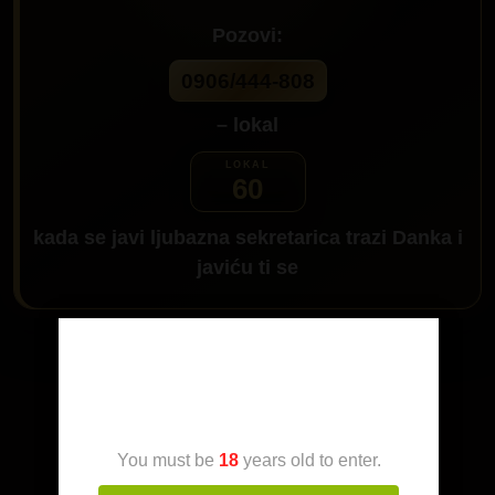
Pozovi:
0906/444-808
– lokal
60
kada se javi ljubazna sekretarica trazi
Danka
i
javiću ti se
Da me pozoveš klikni na dugme:
Age Verification
You must be
18
years old to enter.