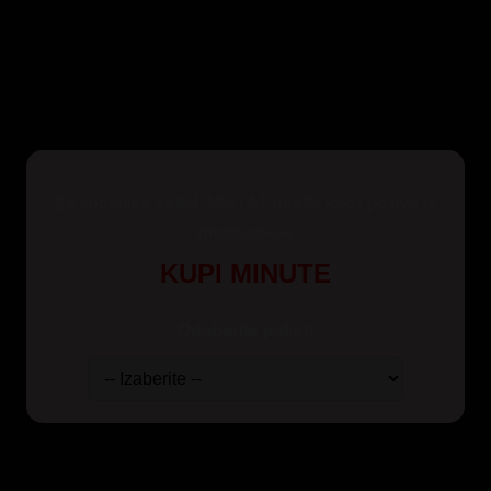
Za korisnike Yettel, Mts i A1 mreže kao i pozive iz
inostranstva
KUPI MINUTE
Odaberite paket: