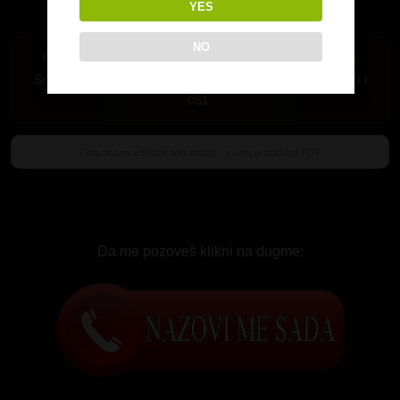
YES
NO
Važi samo za Srbiju. Pozivi su mogući iz fiksne telefonije
Srbije i mobilne mreže MTS-064,065 i 066 i A1 mreza 060 i
061.
Da me pozoveš klikni na dugme: