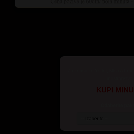
Za korisnike Yettel, Mts i A1 mr
inostranstva
KUPI MIN
Odaberite pake