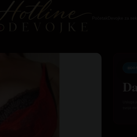
Početak
Devojke za sek
DO
Da
Usluga j
svoje mr