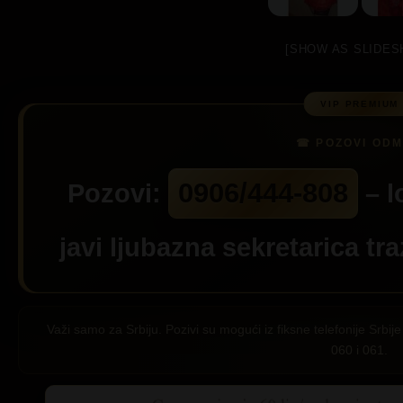
[SHOW AS SLIDES
0906/444-808
Pozovi:
– l
javi ljubazna sekretarica tr
Važi samo za Srbiju. Pozivi su mogući iz fiksne telefonije Srb
060 i 061.