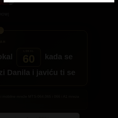
HOW]
okal
kada se
60
azi
Danila
i javiću ti se
ije i mobilne mreže MTS-064,065 i 066 i A1 mreza