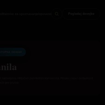
s
Matorke za upoznavanje
Ispovesti
Pogledaj devojke
STUPNA ODMAH
nila
e namenjena isključivo punoletnim korisnicima. Proveri cenu i dostupnost
eže pre poziva.