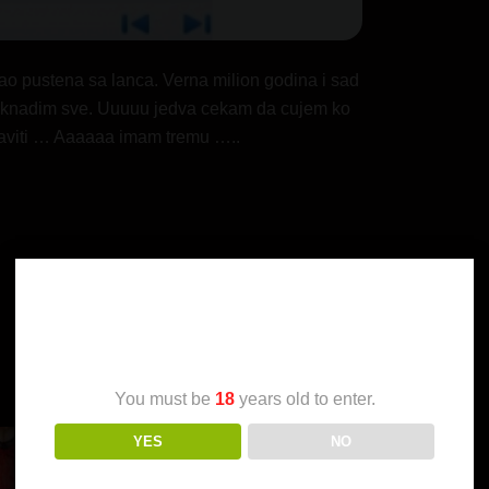
o pustena sa lanca. Verna milion godina i sad
oknadim sve. Uuuuu jedva cekam da cujem ko
 javiti … Aaaaaa imam tremu …..
Age Verification
You must be
18
years old to enter.
YES
NO