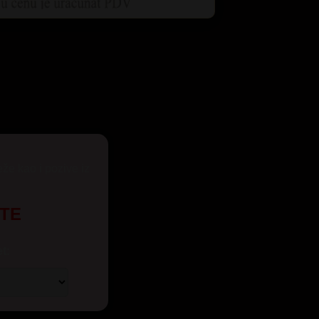
eže kao i pozive iz
UTE
t: