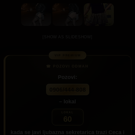
[SHOW AS SLIDESHOW]
Pozovi:
0906/444-808
– lokal
60
kada se javi ljubazna sekretarica trazi
Ceca
i