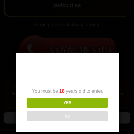
javiću ti se
Da me pozoveš klikni na dugme:
Age Verification
Važi samo za Srbiju. Pozivi su mogući iz fiksne telefonije
You must be
18
years old to enter.
Srbije i mobilne mreže MTS-064,065 i 066 i A1 mreza 060 i
061.
YES
NO