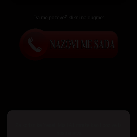
Da me pozoveš klikni na dugme:
Za korisnike Yettel, Mts i A1 mreže kao i pozive iz
inostranstva