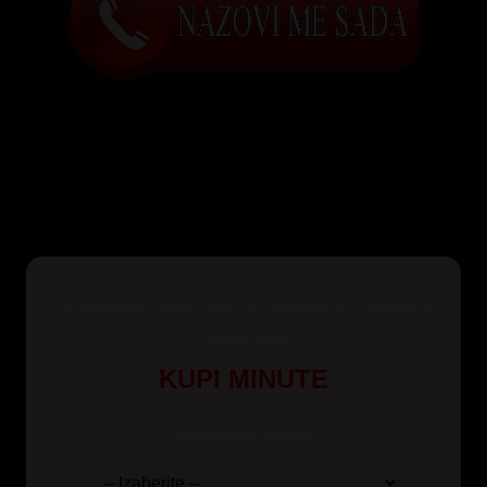
Za korisnike Yettel, Mts i A1 mreže kao i pozive iz
inostranstva
KUPI MINUTE
Odaberite paket: