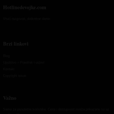
Hotlinedevojke.com
Vrući razgovori, diskretne dame.
Brzi linkovi
Blog
Uputstvo – Pravilnik i uslovi
Kontakt
Copyright issue
Važno
Samo za punoletne korisnike. Cena i dostupnost mreža prikazane su uz