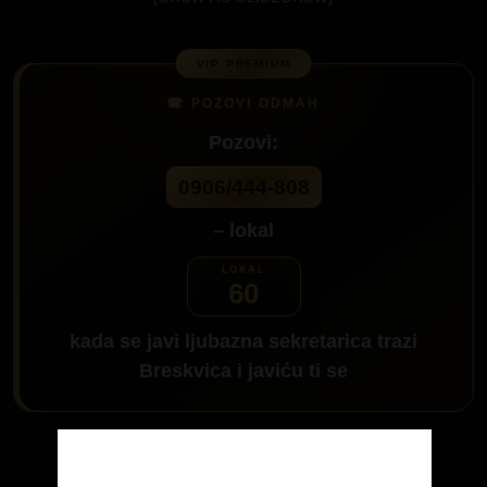
Pozovi:
0906/444-808
– lokal
60
kada se javi ljubazna sekretarica trazi
Breskvica
i javiću ti se
Da me pozoveš klikni na dugme: