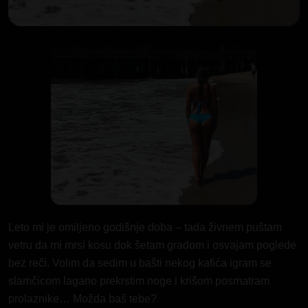
Leto mi je omiljeno godišnje doba – tada živnem puštam
vetru da mi mrsi kosu dok šetam gradom i osvajam poglede
bez reči. Volim da sedim u bašti nekog kafića igram se
slamčicom lagano prekrstim noge i krišom posmatram
prolaznike… Možda baš tebe?