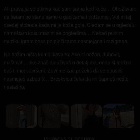
Ali prava ja se otkriva kad sam sama kod kuće… Obožavam
da šetam po stanu samo u gaćicama i pidžamici. Volim taj
osećaj slobode kada mi je koža gola. Gledam se u ogledalu
nameštam kosu mazim se pogledima… Nekad pustim
muziku igram bosa po pločicama nasmejana i razigrana.
Ne tražim ništa komplikovano. Ako si nežan, duhovit,
maštovit… ako znaš da uživaš u detaljima, onda si možda
baš ti moj savršeni. Zovi me kad poželiš da se opustiš
nasmeješ uzbudiš… Breskvica čeka da mi šapneš nešto
nestašno.
[SHOW AS SLIDESHOW]