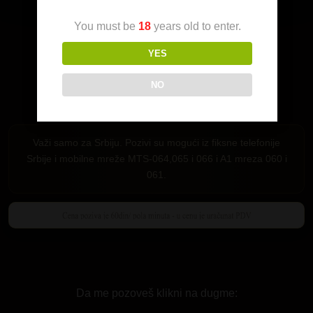
You must be
18
years old to enter.
YES
NO
Važi samo za Srbiju. Pozivi su mogući iz fiksne telefonije
Srbije i mobilne mreže MTS-064,065 i 066 i A1 mreza 060 i
061.
Da me pozoveš klikni na dugme: