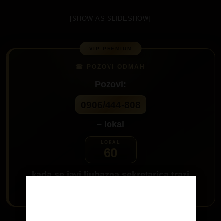
[SHOW AS SLIDESHOW]
Pozovi:
0906/444-808
– lokal
60
kada se javi ljubazna sekretarica trazi
Brazilka
i javiću ti se
Age Verification
Da me pozoveš klikni na dugme: