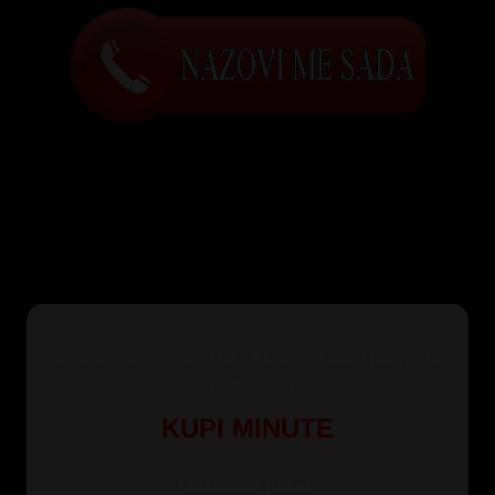
Za korisnike Yettel, Mts i A1 mreže kao i pozive iz
inostranstva
KUPI MINUTE
Odaberite paket: