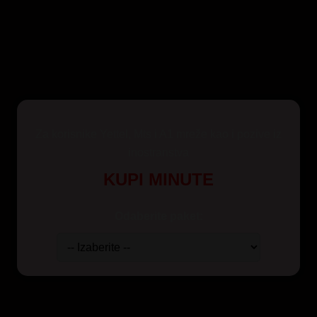
Za korisnike Yettel, Mts i A1 mreže kao i pozive iz
inostranstva
KUPI MINUTE
Odaberite paket: