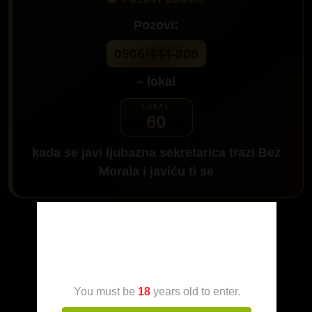
Pozovi:
0906/444-808
– lokal
60
kada se javi ljubazna sekretarica trazi
Bez
Morala
i javiću ti se
Da me pozoveš klikni na dugme:
Age Verification
You must be
18
years old to enter.