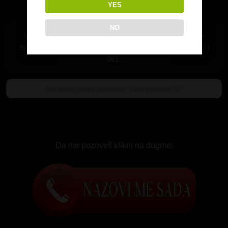
YES
NO
Važi samo za Srbiju. Pozivi su mogući iz fiksne telefonije
Srbije i mobilne mreže MTS-064,065 i 066 i A1 mreza 060 i
061.
Da me pozoveš klikni na dugme: