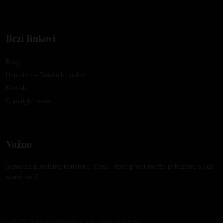
Brzi linkovi
Blog
Uputstvo – Pravilnik i uslovi
Kontakt
Copyright issue
Važno
Samo za punoletne korisnike. Cena i dostupnost mreža prikazane su uz
svaki profil.
© 2026 Hotlinedevojke.com. Sva prava zadržana.