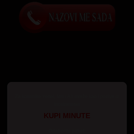
Za korisnike Yettel, Mts i A1 mreže kao i pozive iz
inostranstva
KUPI MINUTE
Odaberite paket: