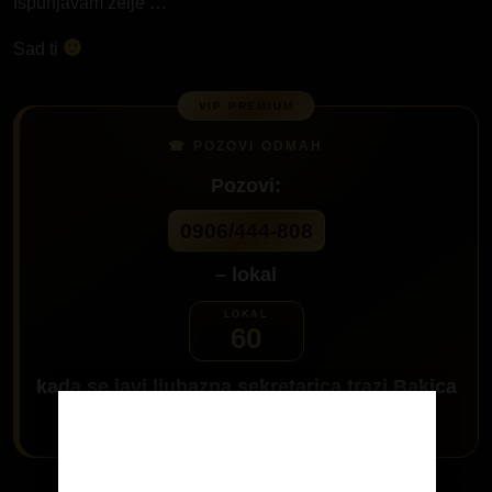
Ispunjavam zelje …
Sad ti
Pozovi:
0906/444-808
– lokal
60
kada se javi ljubazna sekretarica trazi
Bakica
i javiću ti se
Age Verification
Da me pozoveš klikni na dugme: