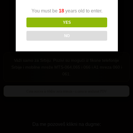
You must be
18
years old to enter.
YES
NO
Važi samo za Srbiju. Pozivi su mogući iz fiksne telefonije
Srbije i mobilne mreže MTS-064,065 i 066 i A1 mreza 060 i
061.
Da me pozoveš klikni na dugme: