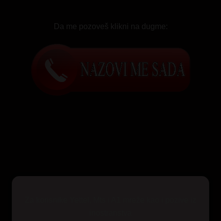
Da me pozoveš klikni na dugme:
Za korisnike Yettel, Mts i A1 mreže kao i pozive iz
inostranstva