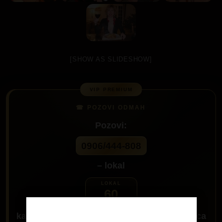
[SHOW AS SLIDESHOW]
Pozovi:
0906/444-808
– lokal
60
kada se javi ljubazna sekretarica trazi
Ankica