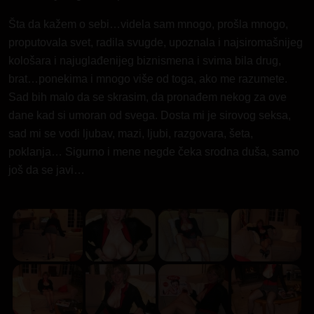
Šta da kažem o sebi…videla sam mnogo, prošla mnogo,
proputovala svet, radila svugde, upoznala i najsiromašnijeg
kološara i najuglađenijeg biznismena i svima bila drug,
brat…ponekima i mnogo više od toga, ako me razumete.
Sad bih malo da se skrasim, da pronađem nekog za ove
dane kad si umoran od svega. Dosta mi je sirovog seksa,
sad mi se vodi ljubav, mazi, ljubi, razgovara, šeta,
poklanja… Sigurno i mene negde čeka srodna duša, samo
još da se javi…