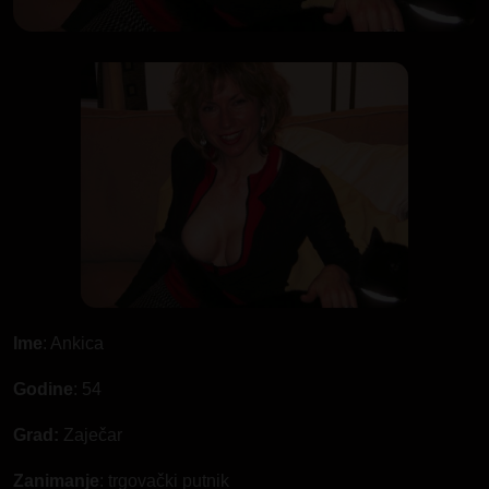
Ime
: Ankica
Godine
: 54
Grad:
Zaječar
Zanimanje
: trgovački putnik