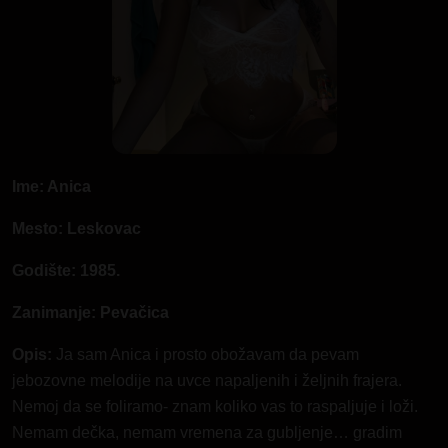
Ime: Anica
Mesto: Leskovac
Godište: 1985.
Zanimanje: Pevačica
Opis:
Ja sam Anica i prosto obožavam da pevam
jebozovne melodije na uvce napaljenih i željnih frajera.
Nemoj da se foliramo- znam koliko vas to raspaljuje i loži.
Nemam dečka, nemam vremena za gubljenje… gradim