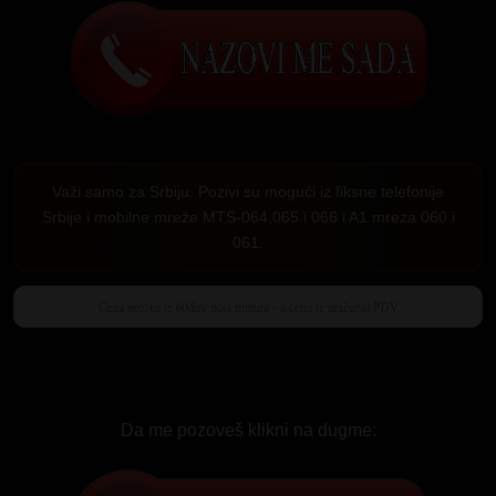
Važi samo za Srbiju. Pozivi su mogući iz fiksne telefonije
Srbije i mobilne mreže MTS-064,065 i 066 i A1 mreza 060 i
061.
Da me pozoveš klikni na dugme: