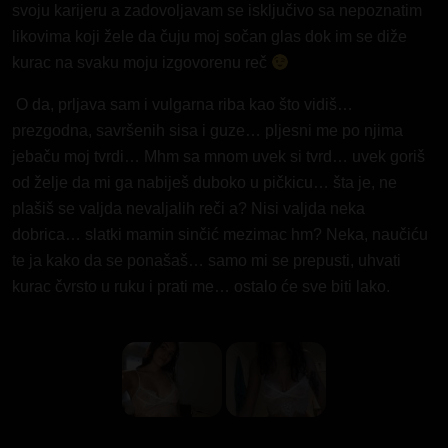
svoju karijeru a zadovoljavam se isključivo sa nepoznatim
likovima koji žele da čuju moj sočan glas dok im se diže
kurac na svaku moju izgovorenu reč
O da, prljava sam i vulgarna riba kao što vidiš…
prezgodna, savršenih sisa i guze… pljesni me po njima
jebaču moj tvrdi… Mhm sa mnom uvek si tvrd… uvek goriš
od želje da mi ga nabiješ duboko u pičkicu… šta je, ne
plašiš se valjda nevaljalih reči a? Nisi valjda neka
dobrica… slatki mamin sinčić mezimac hm? Neka, naučiću
te ja kako da se ponašaš… samo mi se prepusti, uhvati
kurac čvrsto u ruku i prati me… ostalo će sve biti lako.