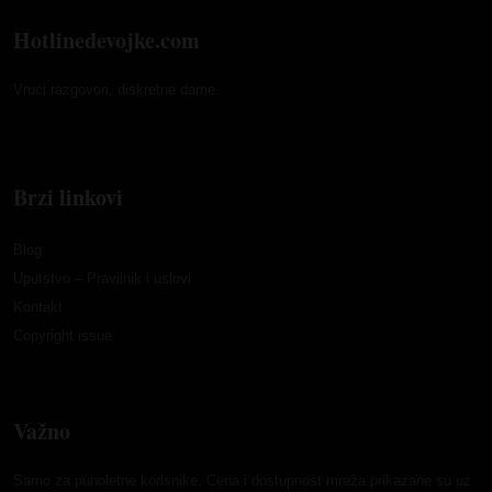
Hotlinedevojke.com
Vrući razgovori, diskretne dame.
Brzi linkovi
Blog
Uputstvo – Pravilnik i uslovi
Kontakt
Copyright issue
Važno
Samo za punoletne korisnike. Cena i dostupnost mreža prikazane su uz