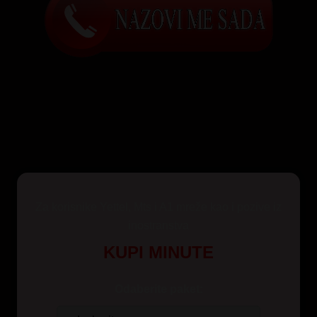
Za korisnike Yettel, Mts i A1 mreže kao i pozive iz
inostranstva
KUPI MINUTE
Odaberite paket: