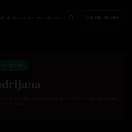
s
Matorke za upoznavanje
Ispovesti
Pogledaj devojke
I DA TE ČUJE
drijana
e namenjena isključivo punoletnim korisnicima. Proveri cenu i dostupnost
eže pre poziva.