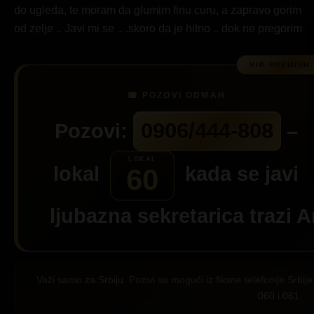
do ugleda, te moram da glumim finu curu, a zapravo gorim
od zelje .. Javi mi se .. .skoro da je hitno .. dok ne pregorim
0906/444-808
Pozovi:
–
lokal
kada se javi
60
ljubazna sekretarica trazi
A
Važi samo za Srbiju. Pozivi su mogući iz fiksne telefonije Srb
060 i 061.