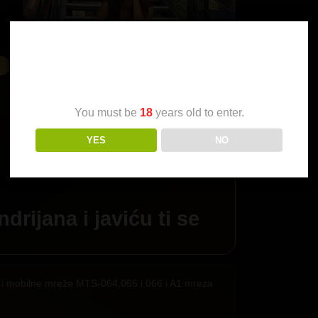
Age Verification
You must be
18
years old to enter.
YES
NO
ndrijana
i javiću ti se
ije i mobilne mreže MTS-064,065 i 066 i A1 mreza