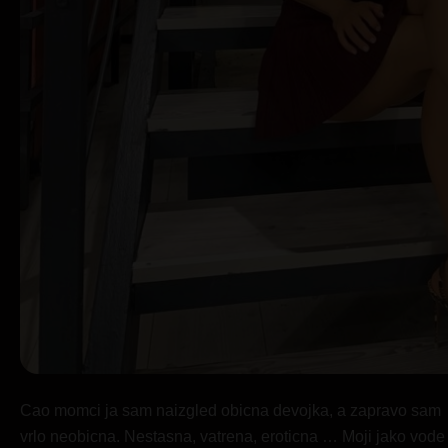
Cao momci ja sam naizgled obicna devojka, a zapravo sam
vrlo neobicna. Nestasna, vatrena, eroticna … Moji jako vode