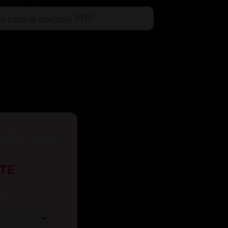
eže kao i pozive iz
UTE
t: