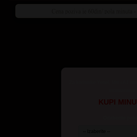
Za korisnike Yettel, Mts i A1 mr
inostranstva
KUPI MIN
Odaberite pake