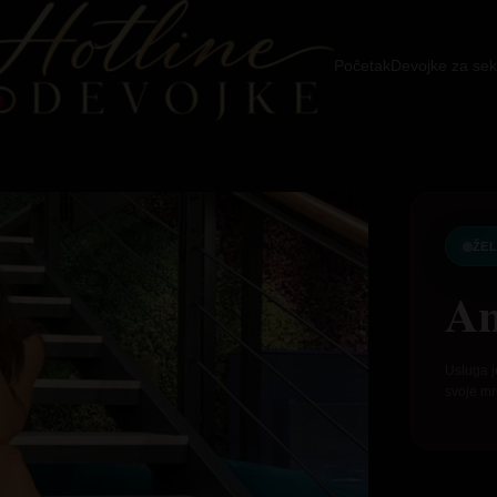
Početak
Devojke za sek
ŽEL
An
Usluga j
svoje mr