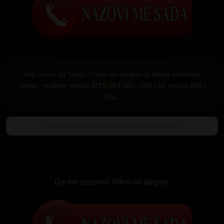
Važi samo za Srbiju. Pozivi su mogući iz fiksne telefonije
Srbije i mobilne mreže MTS-064,065 i 066 i A1 mreza 060 i
061.
Da me pozoveš klikni na dugme: