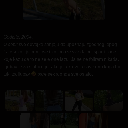
Godiste: 2004.
O sebi:
sve devojke sanjaju da upoznaju zgodnog lepog
frajera koji je pun love i koji moze sve da im ispuni.. one
koje kazu da to ne zele one lazu. Ja se ne foliram nikada.
Ljubav je za slabice jer ako je u krevetu savrseno koga boli
tuki za ljubav
pare sex a onda sve ostalo.