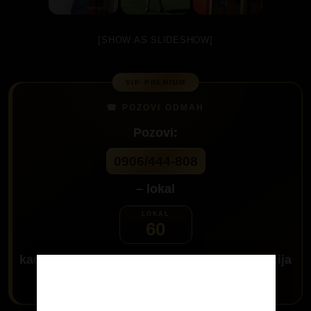
[SHOW AS SLIDESHOW]
Pozovi:
0906/444-808
– lokal
60
kada se javi ljubazna sekretarica trazi
Aleksija
i javiću ti se
Age Verification