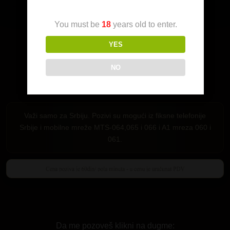
Da me pozoveš klikni na dugme:
You must be
18
years old to enter.
YES
NO
Važi samo za Srbiju. Pozivi su mogući iz fiksne telefonije
Srbije i mobilne mreže MTS-064,065 i 066 i A1 mreza 060 i
061.
Da me pozoveš klikni na dugme: