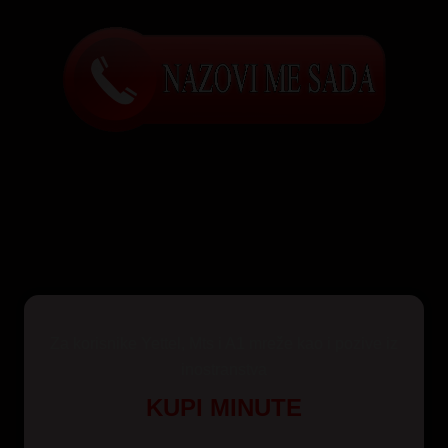
Za korisnike Yettel, Mts i A1 mreže kao i pozive iz
inostranstva
KUPI MINUTE