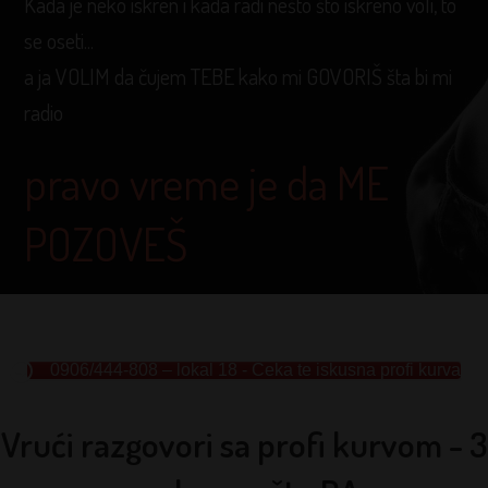
Kada je neko iskren i kada radi nešto što iskreno voli, to
se oseti...
a ja VOLIM da čujem TEBE kako mi GOVORIŠ šta bi mi
radio
pravo vreme je da ME
POZOVEŠ
0906/444-808 – lokal 18 - Čeka te iskusna profi kurva
Vrući razgovori sa profi kurvom - 3