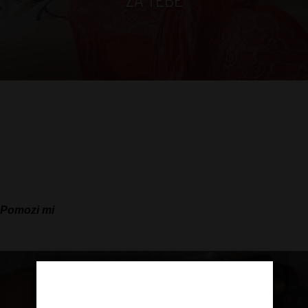
ZA TEBE
Ponekad tako dok čekam da mi se javiš maštam šta ćeš mi
reći. Vodim razgovore sama sa sobom. Znaš, biću iskrena, jako
mi prija da prilčam o svojim iskustvima i da prenosim svoje
znanje i umeće. Nazalost seks je i dalje zabranjena tema a ja
samo radnica noći, posrnula devojka
Pomozi mi
Age Verification