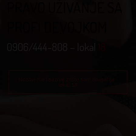
PRAVO UŽIVANJE SA
PROFI DEVOJKOM
0906/444-808
– lokal
18
Nazovi me i saznaj zašto sam drugačija -
lokal 18