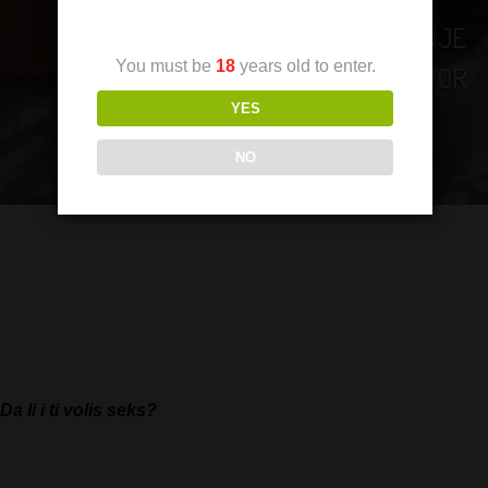
UPOZNAVANJE
You must be
18
years old to enter.
KROZ RAZGOVOR
YES
NO
Ono sto me je od pocetka mucilo sto sam sama u daljini. Bez
igde ikoga. Znala sam da sam otisla tamo trbuhom za kruhom,
ali znala sam i da cu raditi ono sto volim. U selu odakle sam
govorili bi da sam laka, da sam kurva. Otisla sam preko da bih
uzivala a i zaradila od uzivanja
Da li i ti volis seks?