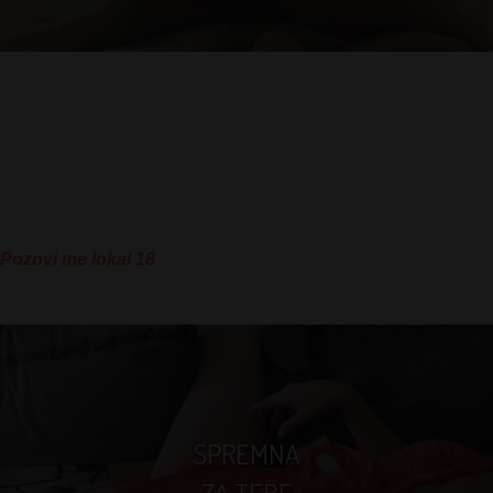
Seks je moj život. Seks je uživanje. Od njega živim. Kakav je
osećaj biti u krevetu sa potpunim neznancem i ispunjavati mu
najprljavije fantazije? Iskusna sam i još sam u ovom poslu te
ako te ne mrzi nazovi me da ti dočaram i pomognem ti da
svršimo zajedno!
Pozovi me lokal 18
SPREMNA